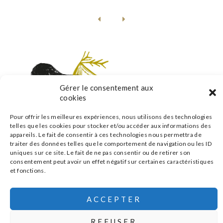
Gérer le consentement aux
cookies
Pour offrir les meilleures expériences, nous utilisons des technologies
telles que les cookies pour stocker et/ou accéder aux informations des
appareils. Le fait de consentir à ces technologies nous permettra de
traiter des données telles que le comportement de navigation ou les ID
s'inscrire à la newsletter
uniques sur ce site. Le fait de ne pas consentir ou de retirer son
consentement peut avoir un effet négatif sur certaines caractéristiques
et fonctions.
ACCEPTER
MENTIONS LÉGALES
POLITIQUE DE CONFIDENTIALITÉ
|
|
CONCEPTION :
AFA-MULTIMEDIA
© 2026 ATELIERS SAUVAGES
REFUSER