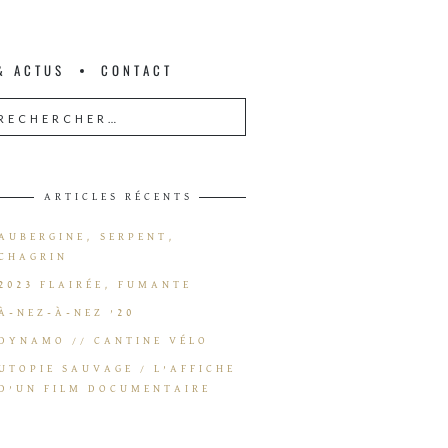
L
& ACTUS
CONTACT
ARTICLES RÉCENTS
AUBERGINE, SERPENT,
CHAGRIN
2023 FLAIRÉE, FUMANTE
À-NEZ-À-NEZ ’20
DYNAMO // CANTINE VÉLO
UTOPIE SAUVAGE / L’AFFICHE
D’UN FILM DOCUMENTAIRE