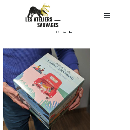
35933-
2W0H0_CALENDRIER_AVE
NT_CUBE_TERROIRS_FRA
NCE