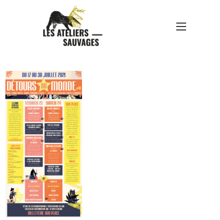
218384013_14908030979
34270_483486020397129
7800_N