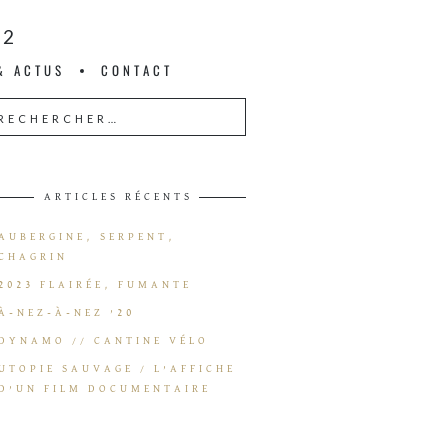
22
& ACTUS
CONTACT
ARTICLES RÉCENTS
AUBERGINE, SERPENT,
CHAGRIN
2023 FLAIRÉE, FUMANTE
À-NEZ-À-NEZ ’20
DYNAMO // CANTINE VÉLO
UTOPIE SAUVAGE / L’AFFICHE
D’UN FILM DOCUMENTAIRE