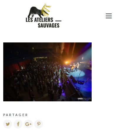
312558267_49176268632
1077_5804792224944215
323_N
PARTAGER