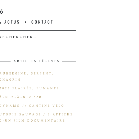
6
& ACTUS
CONTACT
ARTICLES RÉCENTS
AUBERGINE, SERPENT,
CHAGRIN
2023 FLAIRÉE, FUMANTE
À-NEZ-À-NEZ ’20
DYNAMO // CANTINE VÉLO
UTOPIE SAUVAGE / L’AFFICHE
D’UN FILM DOCUMENTAIRE