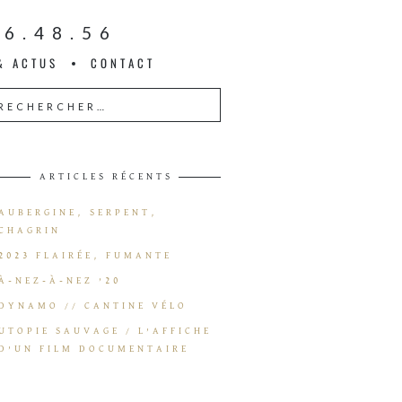
16.48.56
& ACTUS
CONTACT
ARTICLES RÉCENTS
AUBERGINE, SERPENT,
CHAGRIN
2023 FLAIRÉE, FUMANTE
À-NEZ-À-NEZ ’20
DYNAMO // CANTINE VÉLO
UTOPIE SAUVAGE / L’AFFICHE
D’UN FILM DOCUMENTAIRE