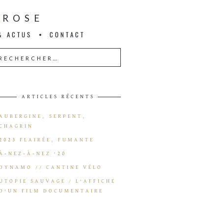
-ROSE
& ACTUS
CONTACT
ARTICLES RÉCENTS
AUBERGINE, SERPENT,
CHAGRIN
2023 FLAIRÉE, FUMANTE
À-NEZ-À-NEZ ’20
DYNAMO // CANTINE VÉLO
UTOPIE SAUVAGE / L’AFFICHE
D’UN FILM DOCUMENTAIRE