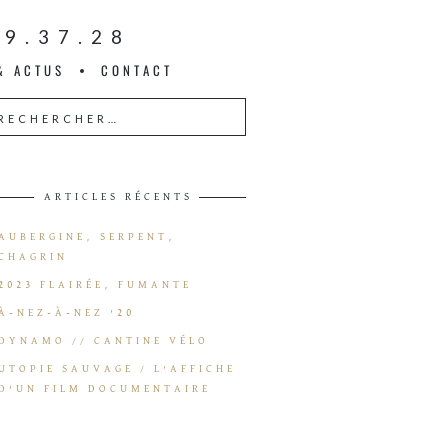
09.37.28
& ACTUS
CONTACT
ARTICLES RÉCENTS
AUBERGINE, SERPENT,
CHAGRIN
2023 FLAIRÉE, FUMANTE
À-NEZ-À-NEZ ’20
DYNAMO // CANTINE VÉLO
UTOPIE SAUVAGE / L’AFFICHE
D’UN FILM DOCUMENTAIRE